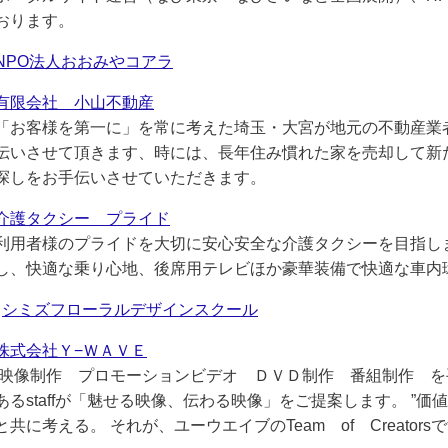
おります。
NPO法人おおみやコアラ
有限会社 小山不動産
「お客様を第一に」を常に考えた埼玉・大宮が地元の不動産業
伝いさせて頂きます、時には、長年住み慣れた家を売却して新
探しをお手伝いさせていただきます。
介護タクシー プライド
利用者様のプライドを大切に安心安全な介護タクシーを目指し
し、快適な乗り心地、後席用テレビほか豪華装備で快適な車内
シミズフローラルデザインスクール
株式会社Ｙ−ＷＡＶＥ
映像制作 プロモーションビデオ ＤＶＤ制作 番組制作 を
あるstaffが「魅せる映像、伝わる映像」をご提案します。 ”価
と共に考える。
それが、ユーウエイブのTeam of Creators