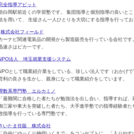
完全指導アビット
新白岡駅前近くの学習塾です。 集団指導と個別指導の良いと
法を用いて、 生徒さん一人ひとりを大切にする指導を行ってお
株式会社フィールド
カーナビ関連電装品の開発から製造販売を行っている会社です
迅速さはピカ一です。
NPO法人 埼玉就業支援システム
NPOとして職業紹介業をしている、珍しい法人です（おかげで
営利の良さを生かし、親身になって職業紹介をしています。
理数系専門塾 エルカミノ
「最難関に合格した者たちが勉強法を出し合い、指導すれば、
御三家や東大を突破した者たち、大手進学塾での指導経験者た
数指導を行っている専門塾です。
さいたま住販 株式会社
「自由にゆっくり納得いくまで」をコンセプトに、「入りやすい