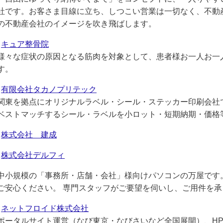
社です。お客さま目線に立ち、しつこい営業は一切なく、不動
の不動産会社のイメージを吹き飛ばします。
キュア整骨院
様々な症状の原因となる筋肉を対象として、患者様お一人お一
す。
有限会社タカノプリテック
関東を拠点にオリジナルラベル・シール・ステッカー印刷会社
ベストマッチするシール・ラベルを小ロット・短期納期・価格
株式会社 建成
株式会社デルフィ
中小規模の「事務所・店舗・会社」様向けパソコンの万屋です
ご安心ください。 専門スタッフがご要望を伺いし、ご用件を承
ネットフロイド株式会社
ポータルサイト運営（なび東京・なびさいなど全国展開）、H