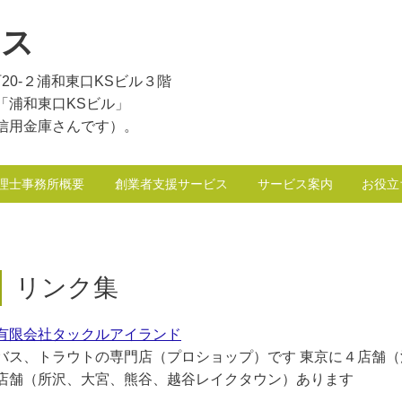
ナス
町20‐２浦和東口KSビル３階
「浦和東口KSビル」
信用金庫さんです）。
理士事務所概要
創業者支援サービス
サービス案内
お役立
リンク集
有限会社タックルアイランド
バス、トラウトの専門店（プロショップ）です 東京に４店舗
店舗（所沢、大宮、熊谷、越谷レイクタウン）あります